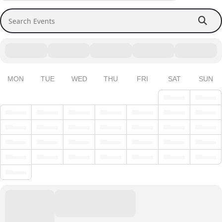
Search Events
MON
TUE
WED
THU
FRI
SAT
SUN