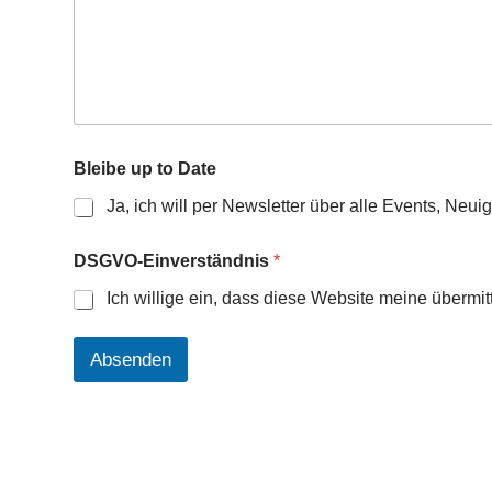
V
O
-
E
i
n
v
e
Bleibe up to Date
r
s
Ja, ich will per Newsletter über alle Events, Ne
t
ä
DSGVO-Einverständnis
*
n
d
Ich willige ein, dass diese Website meine übermi
n
i
s
Absenden
T
e
l
e
f
o