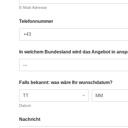
E-Mail-Adresse
Telefonnummer
In welchem Bundesland wird das Angebot in an
w
Falls bekannt: was wäre Ihr wunschdatum?
e
l
c
h
e
Datum
m
D
Nachricht
S
G