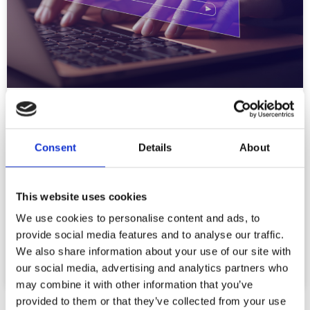
AI kommt
Consent
Details
About
Künstliche Intelligenz im Rampenlicht Im Jahr 2022 setzte
ein Ereignis neue Maßstäbe für die Nutzung und das
Verständnis von künstlicher Intelligenz (KI): die
This website uses cookies
Veröffentlichung von
We use cookies to personalise content and ads, to
provide social media features and to analyse our traffic.
READ MORE »
We also share information about your use of our site with
our social media, advertising and analytics partners who
31. Dezember 2024
Keine Kommentare
may combine it with other information that you’ve
provided to them or that they’ve collected from your use