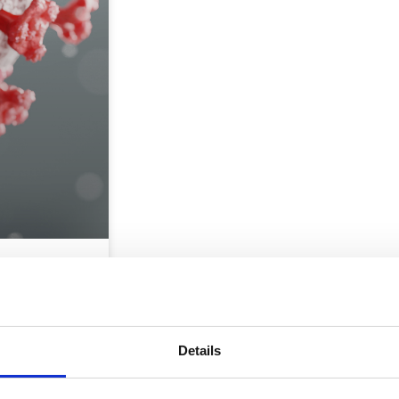
rch das
h schnell zu
Details
rts.