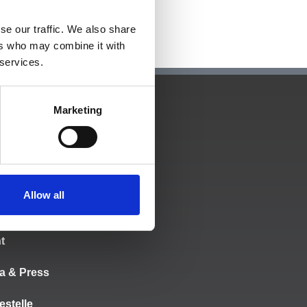
se our traffic. We also share
ers who may combine it with
 services.
Marketing
NFOS
seite
Allow all
letter anmeldung
t
a & Press
estelle