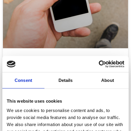
Einführung des Smartphones
Einführung des Smartphones Die Dotcom-Krise, auch
Consent
Details
About
bekannt als das Platzen der Internetblase, war eine der
bedeutendsten Finanzkrisen der frühen 2000er Jahre. Sie
begann mit übergroßen
This website uses cookies
We use cookies to personalise content and ads, to
READ MORE »
provide social media features and to analyse our traffic.
We also share information about your use of our site with
30. Dezember 2024
Keine Kommentare