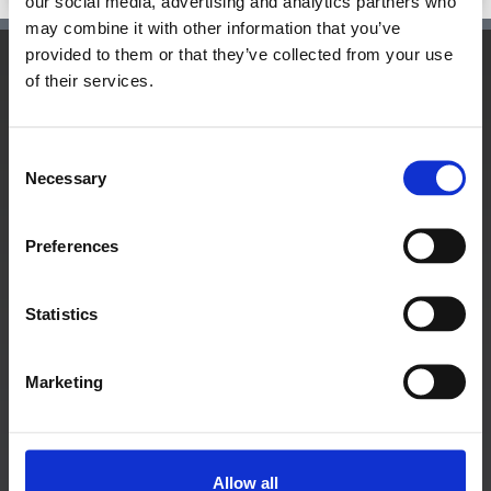
our social media, advertising and analytics partners who
may combine it with other information that you’ve
provided to them or that they’ve collected from your use
of their services.
Hauptsitz:
Kupelwiesergasse 10, 1130 Wien
Consent
Necessary
Selection
Unterstützende Standorte:
Preferences
Nüziders, Vorarlberg
Salzburg Stadt, Salzburg
Statistics
Graz, Steiermark
Tauchen, Niederösterreich
Marketing
Linz, Oberösterreich
Hagenberg im Mühlkreis, Oberösterreich
Zadar, Kroatien
Allow all