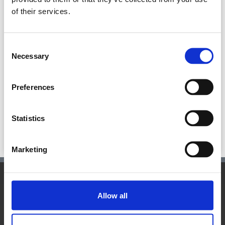
of their services.
Pandemie Covid-19
Consent
Die COVID-19-Pandemie Die COVID-19-Pandemie,
Necessary
ausgelöst durch das Coronavirus SARS-CoV-2, begann
Selection
Ende 2019 und entwickelte sich schnell zu einer der
schwerwiegendsten globalen Krisen des 21.
Preferences
Jahrhunderts.
READ MORE »
Statistics
30. Dezember 2024
Keine Kommentare
Marketing
Hauptsitz:
Allow all
Kupelwiesergasse 10, 1130 Wien