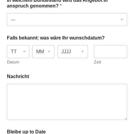
In welchem Bundesland wird das Angebot in
anspruch genommen?
*
w
Falls bekannt: was wäre Ihr wunschdatum?
o
l
l
e
n
Datum
Zeit
w
i
Nachricht
r
d
B
l
e
i
b
e
Bleibe up to Date