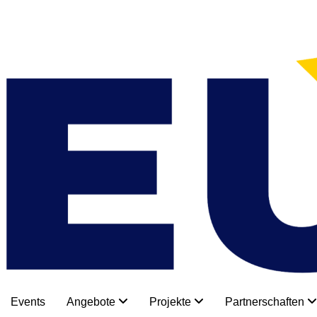
Inhalt
Zum
springen
Inhalt
springen
Events
Angebote
Projekte
Partnerschaften