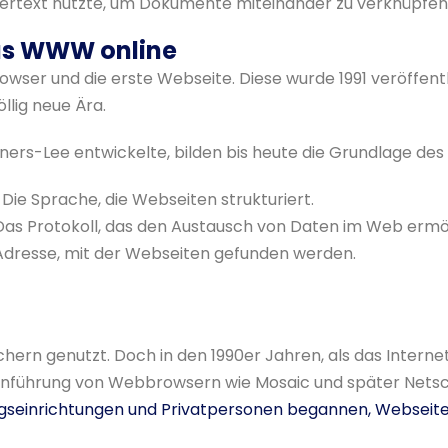
pertext nutzte, um Dokumente miteinander zu verknüpfe
 das WWW online
wser und die erste Webseite. Diese wurde 1991 veröffent
öllig neue Ära.
rners-Lee entwickelte, bilden bis heute die Grundlage d
Die Sprache, die Webseiten strukturiert.
as Protokoll, das den Austausch von Daten im Web ermög
Adresse, mit der Webseiten gefunden werden.
n genutzt. Doch in den 1990er Jahren, als das Internet f
inführung von Webbrowsern wie Mosaic und später Netsc
gseinrichtungen und Privatpersonen begannen, Webseite