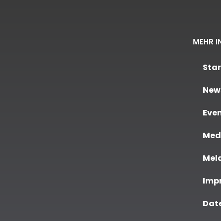
MEHR I
Star
New
Eve
Medi
Meld
Imp
Dat