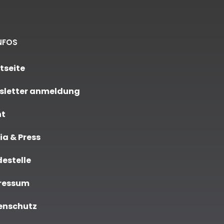
NFOS
tseite
sletter anmeldung
nt
a & Press
estelle
ressum
enschutz