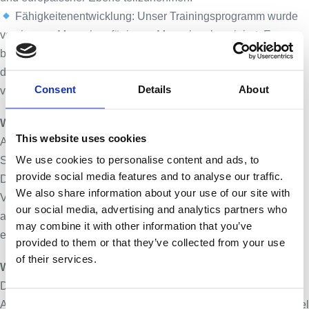
Fähigkeitenentwicklung: Unser Trainingsprogramm wurde
von jungen Menschen für junge Menschen konzipiert. Es
basiert auf nicht-formalen Bildungsmethoden und beinhaltet
den Dialog mit Entscheidungsträgern und Experten
Consent
Details
About
verschiedener Fachrichtungen.
Wer kann teilnehmen?
This website uses cookies
Alle Personen im Alter von 17 bis 29 Jahren mit
We use cookies to personalise content and ads, to
Staatsbürgerschaft oder Aufenthalt in Österreich oder
provide social media features and to analyse our traffic.
Dänemark sind für dieses Programm berechtigt. Keine
We also share information about your use of our site with
Vorkenntnisse erforderlich! Wir heißen junge Menschen aus
our social media, advertising and analytics partners who
allen Hintergründen willkommen, die unsere Leidenschaft für
may combine it with other information that you’ve
ein vereintes und demokratisches Europa teilen.
provided to them or that they’ve collected from your use
of their services.
Worum geht es?
Das Trainingsprogramm besteht aus 4 Modulen, die zwischen
April 2024 und März 2025 in Dänemark, Österreich und Brüssel
Consent