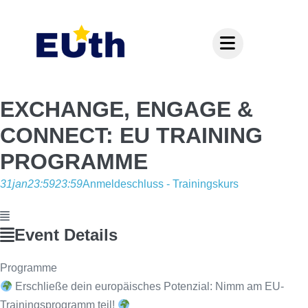
Inhalt
springen
EXCHANGE, ENGAGE &
CONNECT: EU TRAINING
PROGRAMME
31
jan
23:59
23:59
Anmeldeschluss - Trainingskurs
Event Details
Programme
Erschließe dein europäisches Potenzial: Nimm am EU-
Trainingsprogramm teil!