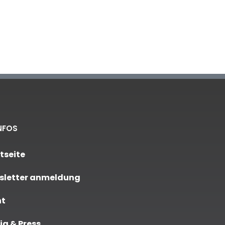
NFOS
tseite
sletter anmeldung
nt
a & Press