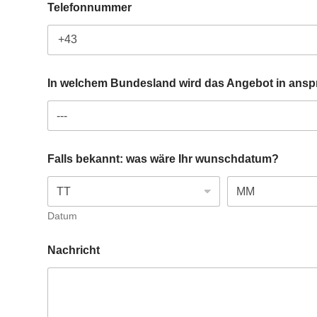
Telefonnummer
In welchem Bundesland wird das Angebot in an
I
Falls bekannt: was wäre Ihr wunschdatum?
h
r
i
n
N
Datum
a
m
Nachricht
e