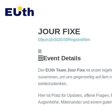
Inhalt
springen
JOUR FIXE
09
jun
18:00
20:00
Region
Wien
Event Details
Der
EUth Team Jour Fixe
ist unser regel
zusammen, um uns gegenseitig auf den n
weiterzudenken.
Hier ist Platz für Updates, offene Fragen
Augenhöhe, Miteinander und einem guten Ü