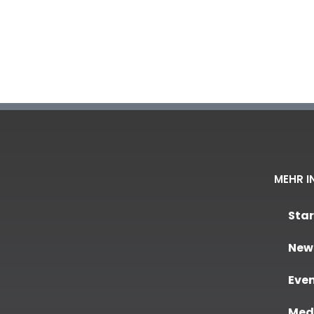
MEHR I
Star
New
Eve
Medi