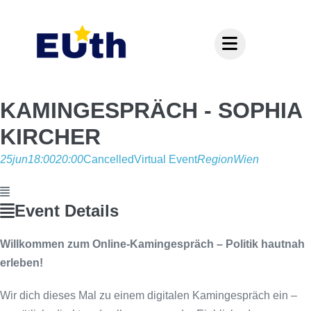
Inhalt
springen
KAMINGESPRÄCH - SOPHIA
KIRCHER
25
jun
18:00
20:00
Cancelled
Virtual Event
Region
Wien
Event Details
Willkommen zum Online-Kamingespräch – Politik hautnah
erleben!
Wir dich dieses Mal zu einem digitalen Kamingespräch ein –