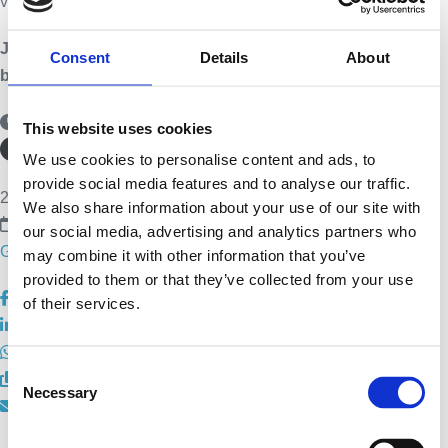
von zuhause aus!
Jetzt anmelden und Platz sichern – wir freuen uns auf dich
Consent
Details
About
beim nächsten digitalen Kamingespräch!
This website uses cookies
Time
We use cookies to personalise content and ads, to
provide social media features and to analyse our traffic.
25. June 2025
18:00
-
20:00
(GMT+02:00)
We also share information about your use of our site with
our social media, advertising and analytics partners who
GoogleCal
may combine it with other information that you’ve
provided to them or that they’ve collected from your use
of their services.
Consent
Necessary
Selection