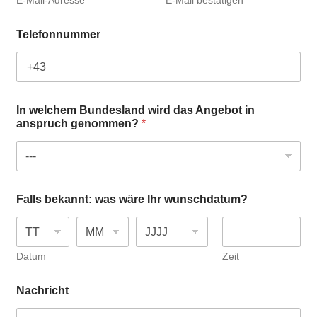
E-Mail-Adresse
E-Mail bestätigen
S
Telefonnummer
i
e
D
a
t
e
In welchem Bundesland wird das Angebot in
B
anspruch genommen?
*
u
n
d
e
s
l
Falls bekannt: was wäre Ihr wunschdatum?
a
n
d
Datum
Zeit
Nachricht