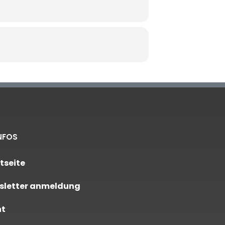
NFOS
tseite
sletter anmeldung
nt