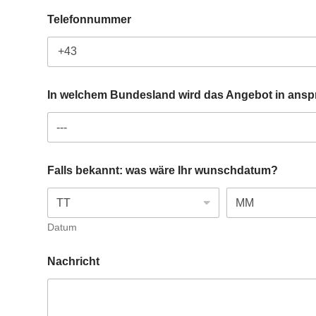
h
Telefonnummer
t
w
e
l
c
h
In welchem Bundesland wird das Angebot in an
e
m
w
o
l
Falls bekannt: was wäre Ihr wunschdatum?
l
e
n
Datum
Nachricht