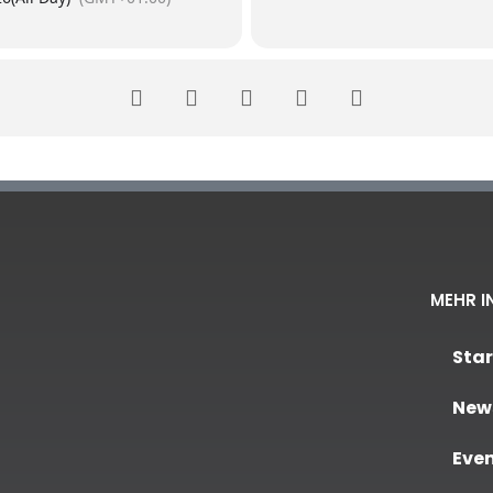
MEHR I
Star
New
Eve