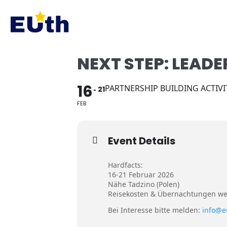
Inhalt
springen
NEXT STEP: LEADE
16
PARTNERSHIP BUILDING ACTIVI
21
FEB
Event Details
Hardfacts:
16-21 Februar 2026
Nähe Tadzino (Polen)
Reisekosten & Übernachtungen 
Bei Interesse bitte melden:
info@e