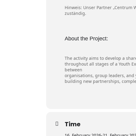
Hinweis: Unser Partner „Centrum Ws
zuständig.
About the Project:
The activity aims to develop a sha
throughout all stages of a Youth E
between
organisations, group leaders, and 
building new partnerships, compl
Time
16. February 2026
-
21. February 20