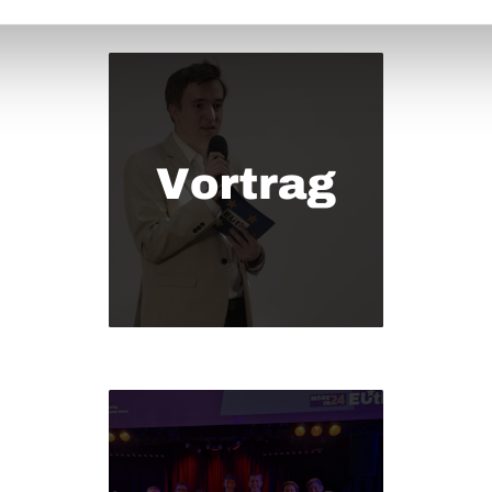
ch nehmen?
*