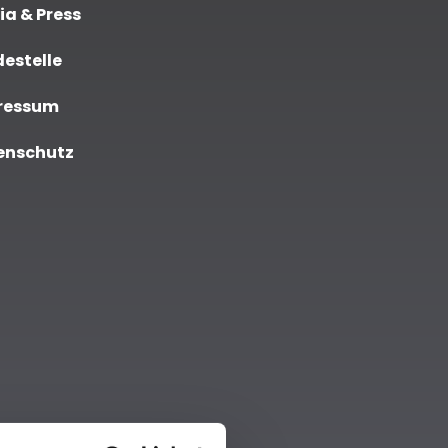
a & Press
estelle
ressum
enschutz