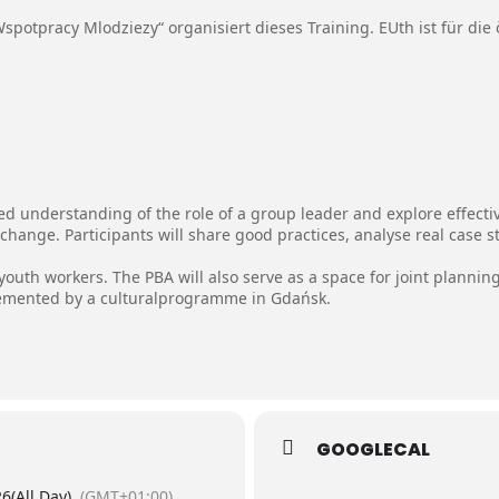
potpracy Mlodziezy“ organisiert dieses Training. EUth ist für die
red understanding of the role of a group leader and explore effect
xchange. Participants will share good practices, analyse real case 
youth workers. The PBA will also serve as a space for joint planni
emented by a culturalprogramme in Gdańsk.
GOOGLECAL
26
(All Day)
(GMT+01:00)