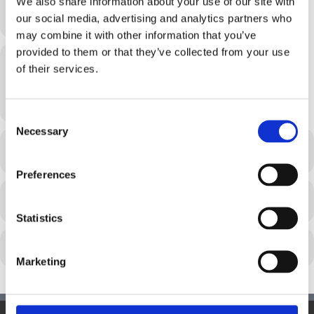
We also share information about your use of our site with
5. September 2024
18:00
-
19:30
(GMT+02:00)
our social media, advertising and analytics partners who
may combine it with other information that you’ve
provided to them or that they’ve collected from your use
Location
of their services.
Workshopraum Lenaugasse
Lenaugasse 16/5
Consent
Necessary
Selection
GOOGLECAL
Preferences
REGISTRIERUNG
Statistics
Marketing