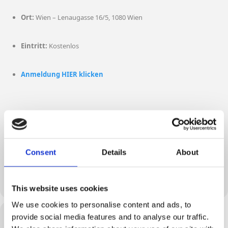
Ort:
Wien – Lenaugasse 16/5, 1080 Wien
Eintritt:
Kostenlos
Anmeldung HIER klicken
Melden Sie sich jetzt an und sichern Sie sich einen Platz bei unserem
nächsten „Politics and Pizza“ Event. Wir freuen uns darauf, Sie
willkommen zu heißen und gemeinsam die Welt der Politik neu zu
entdecken!
Consent
Details
About
This website uses cookies
We use cookies to personalise content and ads, to
Time
provide social media features and to analyse our traffic.